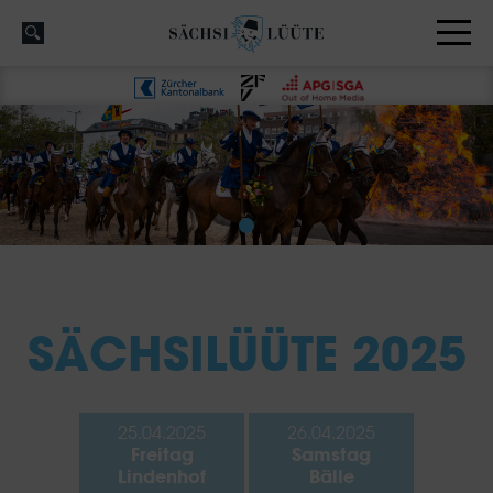
SÄCHSILÜÜTE 2025
25.04.2025
26.04.2025
Freitag
Samstag
Lindenhof
Bälle