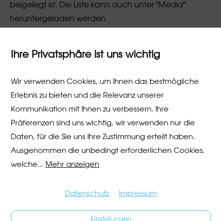
beigelegt ist. Die Liste kann auch unter "Media"
heruntergeladen werden.
Ihre Privatsphäre ist uns wichtig
Wir verwenden Cookies, um Ihnen das bestmögliche
Programm Lindenhof
Erlebnis zu bieten und die Relevanz unserer
Kanton Zug:
Ausstellung und Shop, Unterhaltung und
Kommunikation mit Ihnen zu verbessern. Ihre
Verpflegung,
Zuger Spezialitäten
, z.B. Chriesiwurst,
Präferenzen sind uns wichtig, wir verwenden nur die
Walchwiler Bergkäse, Kirschtorte, Baarer Bier, Etter
Daten, für die Sie uns Ihre Zustimmung erteilt haben.
Kirsch etc.
Ausstellung "Kirschen, Krypto & Klischees"
Ausgenommen die unbedingt erforderlichen Cookies,
Details siehe unter Freitag
welche
...
Mehr anzeigen
Datenschutz
Impressum
Einstellungen