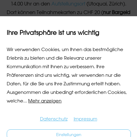
14.00 Uhr an den
Aufstellungsort
(Utoquai, Zürich).
Dort können Teilnahmekarten zu CHF 20 (
nur Bargeld
möglich
) bezogen werden.
Ihre Privatsphäre ist uns wichtig
Lageplan Vermietungsort
Wir verwenden Cookies, um Ihnen das bestmögliche
Erlebnis zu bieten und die Relevanz unserer
Ich verfüge über
Kommunikation mit Ihnen zu verbessern. Ihre
Kostüm oder
ein Kostüm/
Präferenzen sind uns wichtig, wir verwenden nur die
Tracht mieten
eine eigene
Daten, für die Sie uns Ihre Zustimmung erteilt haben.
Tracht
Ausgenommen die unbedingt erforderlichen Cookies,
welche
...
Mehr anzeigen
Datenschutz
Impressum
Einstellungen