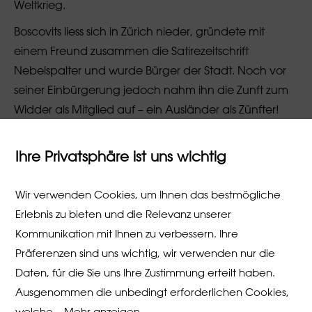
Weltkrieg.
Boscovits liess sich in Zürich nieder, gründete mit
einem Freund zusammen die Satirezeitschrift
Nebelspalter und wurde Bürger der Stadt. Noch vor
seiner Einbürgerung jedoch nahm ihn die Zunft zum
Widder als Mitglied auf – ein Ausländer als Zünfter!
Und das war sogar erst der Anfang, denn später stieg
er in den Vorstand der Widder auf, war Delegierter im
Ihre Privatsphäre ist uns wichtig
Zentralkomitee und wurde dort in die künstlerische
Kommission gewählt.
Wir verwenden Cookies, um Ihnen das bestmögliche
... (Fortsetzung des Artikels im Download)
Erlebnis zu bieten und die Relevanz unserer
Kommunikation mit Ihnen zu verbessern. Ihre
Regula Schmid, Nachlass Boscovits
Präferenzen sind uns wichtig, wir verwenden nur die
Daten, für die Sie uns Ihre Zustimmung erteilt haben.
Ausgenommen die unbedingt erforderlichen Cookies,
Download Artikel
welche
...
Mehr anzeigen