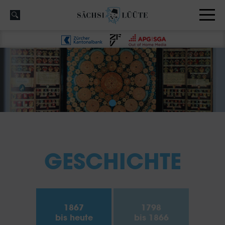
GESCHICHTE
1867
1798
bis heute
bis 1866