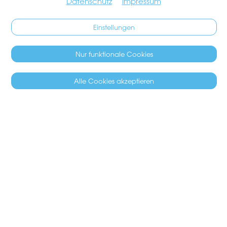
Datenschutz
Impressum
Einstellungen
Nur funktionale Cookies
Alle Cookies akzeptieren
SÄCHSILÜÜTE 2027
16.04.2027
17.04.2027
Freitag
Samstag
Lindenhof
Bälle