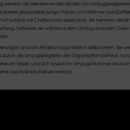
 werden die teilnehmenden Kinder von Umzugsbegleitern
ind dunkel gewandete junge Frauen und Männer aus Zünfter
nd Foulards mit Chäfermotiv erkennbar. Sie nehmen die Ki
mpfang, betreuen sie während dem Umzug und beim Zvieri
ern.
derungen sind am Kinderumzug herzlich willkommen. Sie we
g durch die Umzugsbegleiter der Organisation betreut. Vora
betreuen lassen und sich sowohl im Umzugs-Rummel als auc
 eine beschränkte Teilnehmerzahl.