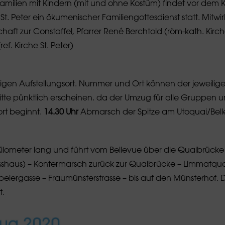
amilien mit Kindern (mit und ohne Kostüm) findet vor dem 
 St. Peter ein ökumenischer Familiengottesdienst statt. Mitwi
haft zur Constaffel, Pfarrer René Berchtold (röm-kath. Kirche
ef. Kirche St. Peter)
gen Aufstellungsort. Nummer und Ort können der jeweilig
te pünktlich erscheinen. da der Umzug für alle Gruppen 
ort beginnt.
14.30 Uhr
Abmarsch der Spitze am Utoquai/Bell
i Kilometer lang und führt vom Bellevue über die Quaibrück
sshaus) – Kontermarsch zurück zur Quaibrücke – Limmatqua
pelergasse – Fraumünsterstrasse – bis auf den Münsterhof. 
t.