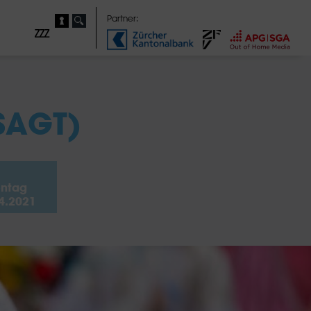
Partner:
ZZZ
SAGT)
ntag
4.2021