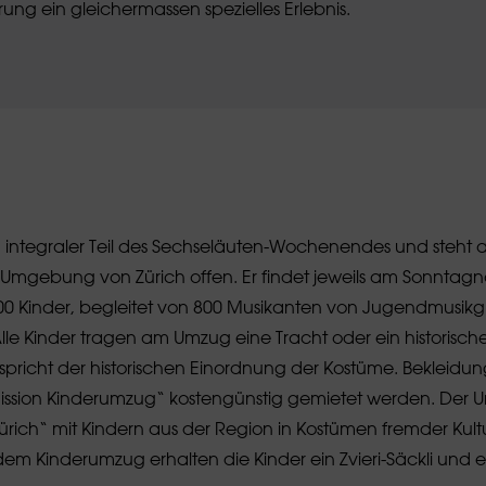
ung ein gleichermassen spezielles Erlebnis.
n integraler Teil des Sechseläuten-Wochenendes und steht a
Umgebung von Zürich offen. Er findet jeweils am Sonntagn
0 Kinder, begleitet von 800 Musikanten von Jugendmusik
lle Kinder tragen am Umzug eine Tracht oder ein historisch
pricht der historischen Einordnung der Kostüme. Bekleidu
ssion Kinderumzug“ kostengünstig gemietet werden. Der U
rich“ mit Kindern aus der Region in Kostümen fremder Kul
m Kinderumzug erhalten die Kinder ein Zvieri-Säckli und ein