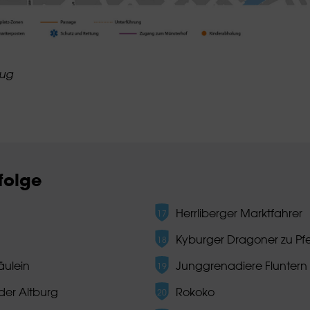
zug
folge
Herrliberger Marktfahrer
Kyburger Dragoner zu Pf
äulein
Junggrenadiere Fluntern
der Altburg
Rokoko