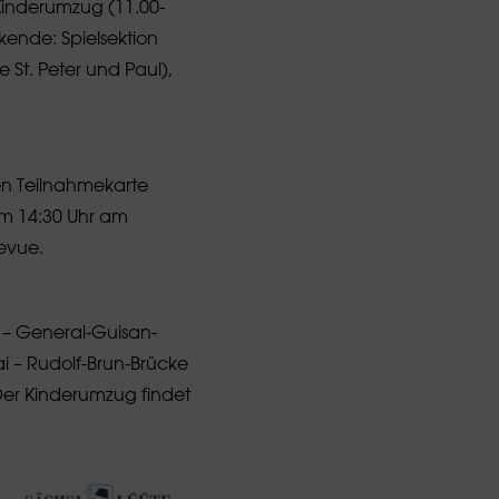
Kinderumzug (11.00-
rkende: Spielsektion
 St. Peter und Paul),
en Teilnahmekarte
um 14:30 Uhr am
evue.
e – General-Guisan-
i – Rudolf-Brun-Brücke
Der Kinderumzug findet