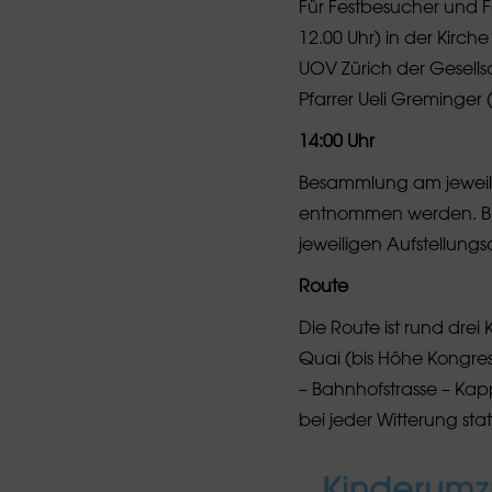
Für Festbesucher und F
12.00 Uhr) in der Kirche
UOV Zürich der Gesellsc
Pfarrer Ueli Greminger (r
14:00 Uhr
Besammlung am jeweili
entnommen werden. Bit
jeweiligen Aufstellungs
Route
Die Route ist rund dre
Quai (bis Höhe Kongre
– Bahnhofstrasse – Kap
bei jeder Witterung stat