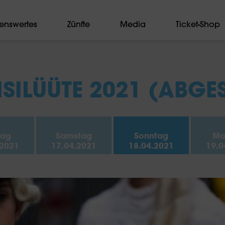
enswertes
Zünfte
Media
Ticket-Shop
SILÜÜTE 2021 (ABGE
tag
Samstag
Sonntag
Mo
.2021
17.04.2021
18.04.2021
19.0