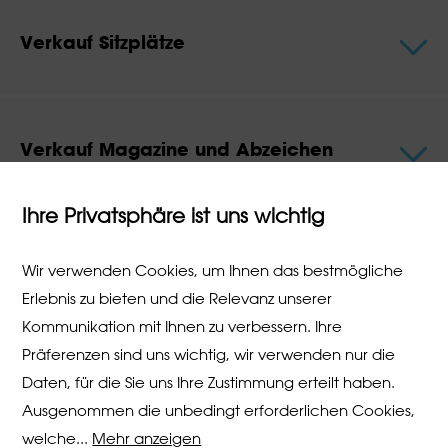
Verkauf Sitzplätze
Verkauf Magazine und Abzeichen
Ihre Privatsphäre ist uns wichtig
Kinderbuch
Wir verwenden Cookies, um Ihnen das bestmögliche
Erlebnis zu bieten und die Relevanz unserer
Kommunikation mit Ihnen zu verbessern. Ihre
Präferenzen sind uns wichtig, wir verwenden nur die
Daten, für die Sie uns Ihre Zustimmung erteilt haben.
Programm Lindenhof
Ausgenommen die unbedingt erforderlichen Cookies,
Das Programm wird im März bekannt gegeben.
welche
...
Mehr anzeigen